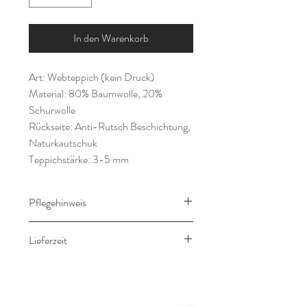
In den Warenkorb
Art: Webteppich (kein Druck)
Material: 80% Baumwolle, 20%
Schurwolle
Rückseite: Anti-Rutsch Beschichtung,
Naturkautschuk
Teppichstärke: 3-5 mm
Pflegehinweis
Fachmännische Trocken-
Lieferzeit
Teppichreinigung
Die Lieferung erfolgt in 3-5 Werktagen
nach Zahlungseingang.