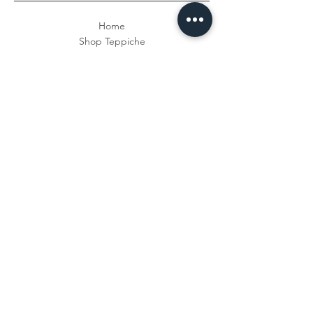
Home
Shop Teppiche
Über CAP
Datenschutz
Impressum
Versand &
Widerrufsrecht
Fragen & Antworten
Zahlungsmethoden
Kontakt
Newsletter