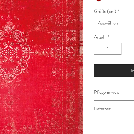
Größe (cm)
*
Auswählen
Anzahl
*
I
Pflegehinweis
Fachmännische Trock
Lieferzeit
Die Lieferung erfolgt
Zahlungseingang.