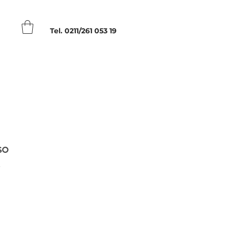
Tel. 0211/261 053 19
so
8