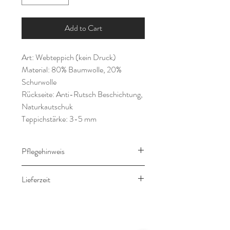
Add to Cart
Art: Webteppich (kein Druck)
Material: 80% Baumwolle, 20%
Schurwolle
Rückseite: Anti-Rutsch Beschichtung,
Naturkautschuk
Teppichstärke: 3-5 mm
Pflegehinweis
Fachmännische Trocken-
Lieferzeit
Teppichreinigung
Die Lieferung erfolgt in 3-5 Werktagen
nach Zahlungseingang.