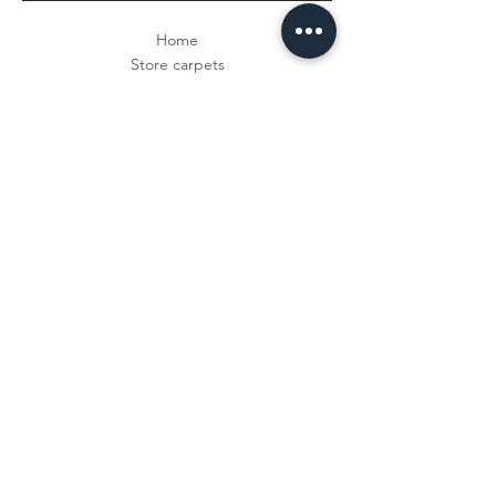
Home
Store carpets
About CAP&nbsp;
privacy
imprint
Shipping &amp;
Right of Withdrawal
Answer questions
payment methods
Contact
Newsletter